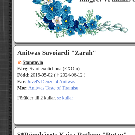
Anitwas Savoiardi "Zarah"
Stamtavla
Färg
: Svart exotichona (EXO n)
Född
: 2015-05-02 ( † 2024-06-12 )
Far
:
Jovel's Denzel 4 Anitwas
Mor
:
Anitwas Taste of Tiramisu
Förälder till 2 kullar,
se kullar
S*Rönnbärets Kajsa Rutlapp "Rutan"