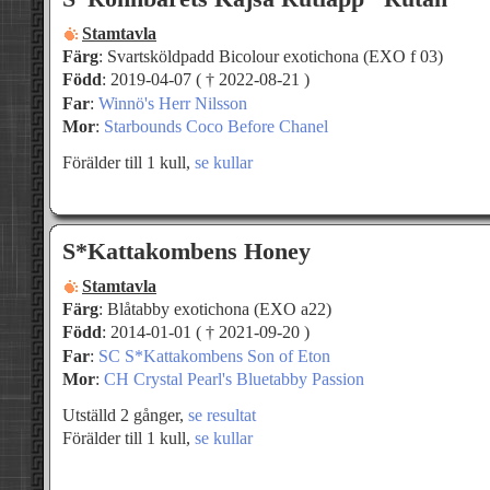
Stamtavla
Färg
: Svartsköldpadd Bicolour exotichona (EXO f 03)
Född
: 2019-04-07 ( † 2022-08-21 )
Far
:
Winnö's Herr Nilsson
Mor
:
Starbounds Coco Before Chanel
Förälder till 1 kull,
se kullar
S*Kattakombens Honey
Stamtavla
Färg
: Blåtabby exotichona (EXO a22)
Född
: 2014-01-01 ( † 2021-09-20 )
Far
:
SC S*Kattakombens Son of Eton
Mor
:
CH Crystal Pearl's Bluetabby Passion
Utställd 2 gånger,
se resultat
Förälder till 1 kull,
se kullar