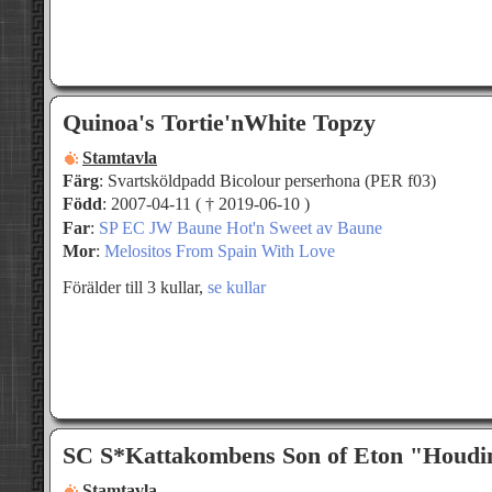
Quinoa's Tortie'nWhite Topzy
Stamtavla
Färg
: Svartsköldpadd Bicolour perserhona (PER f03)
Född
: 2007-04-11 ( † 2019-06-10 )
Far
:
SP EC JW Baune Hot'n Sweet av Baune
Mor
:
Melositos From Spain With Love
Förälder till 3 kullar,
se kullar
SC S*Kattakombens Son of Eton "Houdi
Stamtavla