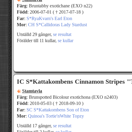
Färg
: Bruntabby exotichane (EXO n22)
Född
: 2006-07-01 ( † 2017-07-18 )
Far
:
S*RyaKvarn's Earl Eton
Mor
:
CH S*Callidoras Lady Stardust
Utställd 29 gånger,
se resultat
Förälder till 11 kullar,
se kullar
IC S*Kattakombens Cinnamon Stripes "
Stamtavla
Färg
: Brunspotted Bicolour exotichona (EXO n2403)
Född
: 2010-05-03 ( † 2018-09-10 )
Far
:
SC S*Kattakombens Son of Eton
Mor
:
Quinoa's Tortie'nWhite Topzy
Utställd 17 gånger,
se resultat
Förälder till 2 kullar,
se kullar