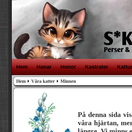
H
em
H
anar
H
onor
K
astrater
K
attu
Hem
Våra katter
Minnen
På denna sida vis
våra hjärtan, men
längre. Vi minns e