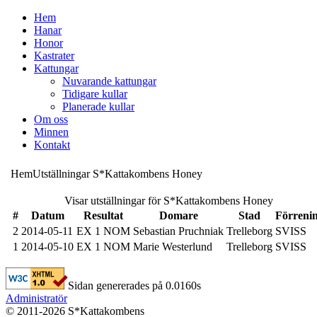
H
em
H
anar
H
onor
K
astrater
K
attungar
Nuvarande kattungar
Tidigare kullar
Planerade kullar
O
m oss
M
innen
K
ontakt
Hem
Utställningar
S*Kattakombens Honey
Visar utställningar för S*Kattakombens Honey
#
Datum
Resultat
Domare
Stad
Förreni
2
2014-05-11
EX 1 NOM
Sebastian Pruchniak
Trelleborg
SVISS
1
2014-05-10
EX 1 NOM
Marie Westerlund
Trelleborg
SVISS
Sidan genererades på 0.0160s
Administratör
© 2011-2026 S*Kattakombens