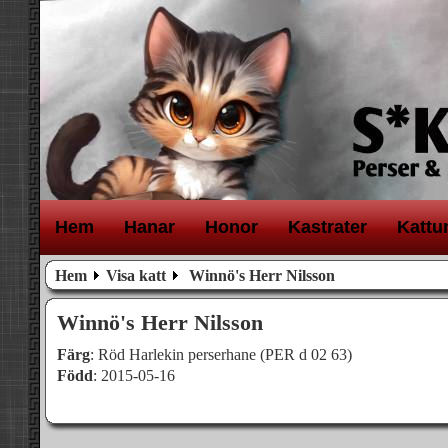
H
em
H
anar
H
onor
K
astrater
K
attu
Hem
Visa katt
Winnö's Herr Nilsson
Winnö's Herr Nilsson
Färg
: Röd Harlekin perserhane (PER d 02 63)
Född
: 2015-05-16