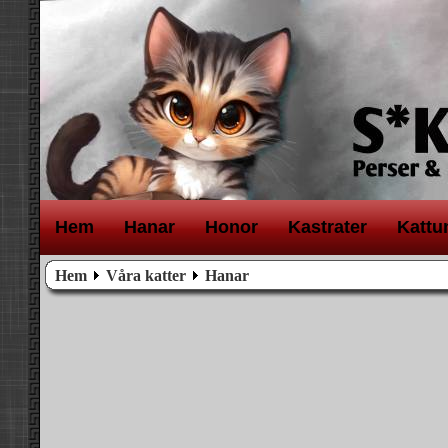
H
em
H
anar
H
onor
K
astrater
K
attu
Hem
Våra katter
Hanar