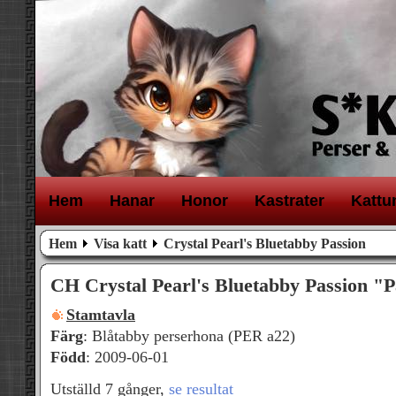
H
em
H
anar
H
onor
K
astrater
K
attu
Hem
Visa katt
Crystal Pearl's Bluetabby Passion
CH Crystal Pearl's Bluetabby Passion "P
Stamtavla
Färg
: Blåtabby perserhona (PER a22)
Född
: 2009-06-01
Utställd 7 gånger,
se resultat