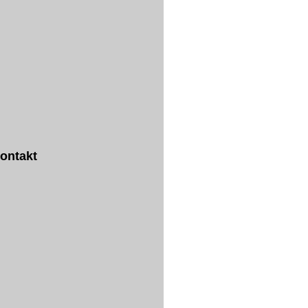
ontakt