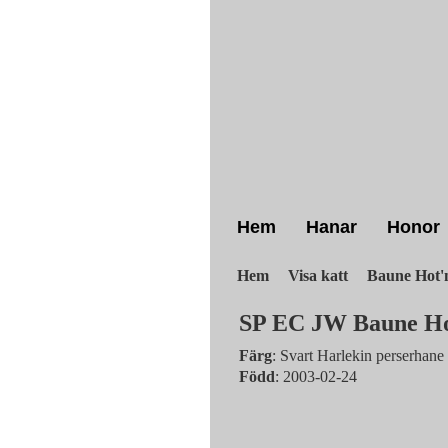
H
em
H
anar
H
onor
Hem
Visa katt
Baune Hot'
SP EC JW Baune Hot
Färg
: Svart Harlekin perserhan
Född
: 2003-02-24