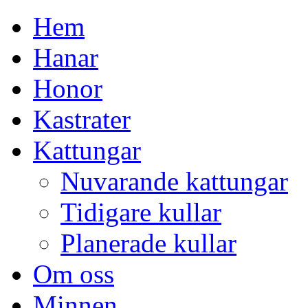
H
em
H
anar
H
onor
K
astrater
K
attungar
Nuvarande kattungar
Tidigare kullar
Planerade kullar
O
m oss
M
innen