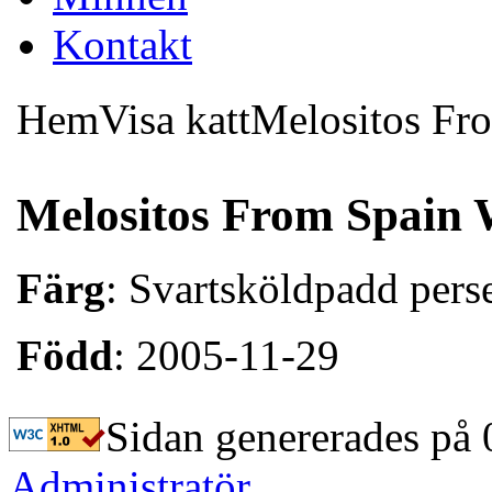
K
ontakt
Hem
Visa katt
Melositos Fr
Melositos From Spain 
Färg
: Svartsköldpadd pers
Född
: 2005-11-29
Sidan genererades på 
Administratör