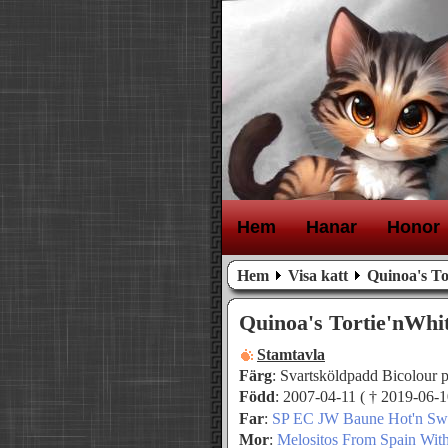
H
em
H
anar
H
onor
Hem
Visa katt
Quinoa's To
Quinoa's Tortie'nWhi
Stamtavla
Färg
: Svartsköldpadd Bicolour 
Född
: 2007-04-11 ( † 2019-06-1
Far
:
SP EC JW Baune Hot'n Sw
Mor
:
Melositos From Spain Wit