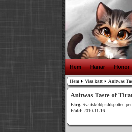
H
em
H
anar
H
onor
Hem
Visa katt
Anitwas Tas
Anitwas Taste of Tir
Färg
: Svartsköldpaddspotted pe
Född
: 2010-11-16