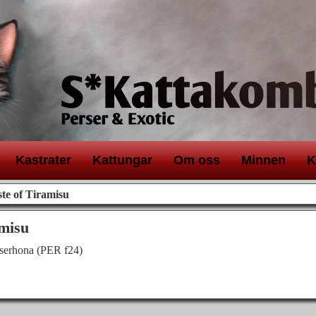
K
astrater
K
attungar
O
m oss
M
innen
K
te of Tiramisu
amisu
rserhona (PER f24)