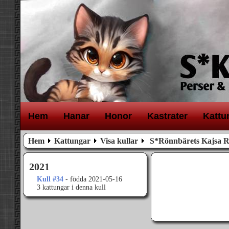
H
em
H
anar
H
onor
K
astrater
K
attu
Hem
Kattungar
Visa kullar
S*Rönnbärets Kajsa R
2021
Kull #34
- födda 2021-05-16
3 kattungar i denna kull