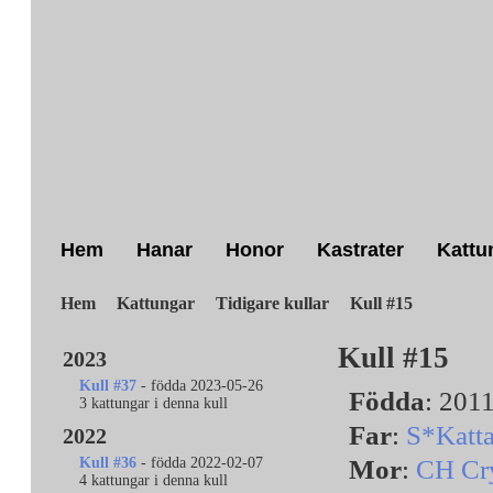
H
em
H
anar
H
onor
K
astrater
K
attu
Hem
Kattungar
Tidigare kullar
Kull #15
Kull #15
2023
Kull #37
- födda 2023-05-26
Födda
: 201
3 kattungar i denna kull
Far
:
S*Katta
2022
Kull #36
- födda 2022-02-07
Mor
:
CH Cry
4 kattungar i denna kull