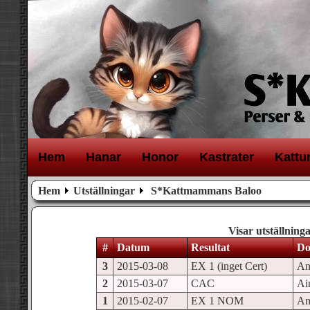
H
em
H
anar
H
onor
K
astrater
K
attu
Hem
Utställningar
S*Kattmammans Baloo
Visar utställnin
#
Datum
Resultat
Do
3
2015-03-08
EX 1 (inget Cert)
An
2
2015-03-07
CAC
Ai
1
2015-02-07
EX 1 NOM
An