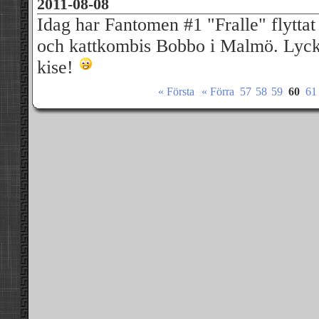
2011-08-08
Idag har Fantomen #1 "Fralle" flyttat t
och kattkombis Bobbo i Malmö. Lycka
kise!
« Första
« Förra
57
58
59
60
61