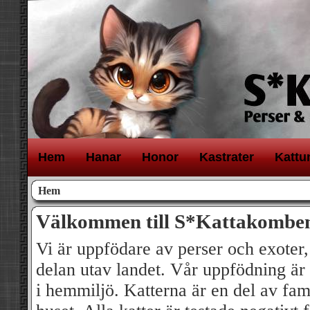
H
em
H
anar
H
onor
K
astrater
K
attu
Hem
Välkommen till S*Kattakombe
Vi är uppfödare av perser och exoter,
delan utav landet. Vår uppfödning är i
i hemmiljö. Katterna är en del av fami