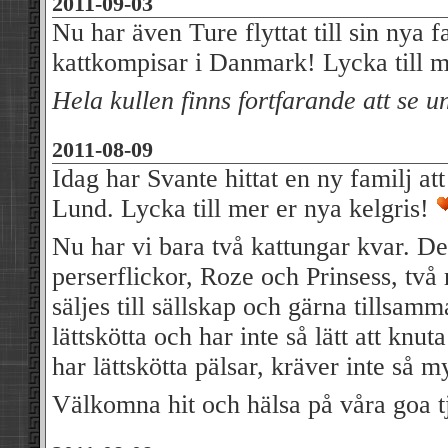
2011-09-03
Nu har även Ture flyttat till sin nya f
kattkompisar i Danmark! Lycka till m
Hela kullen finns fortfarande att se 
2011-08-09
Idag har Svante hittat en ny familj att 
Lund. Lycka till mer er nya kelgris!
Nu har vi bara två kattungar kvar. De
perserflickor, Roze och Prinsess, två 
säljes till sällskap och gärna tillsam
lättskötta och har inte så lätt att knut
har lättskötta pälsar, kräver inte så 
Välkomna hit och hälsa på våra goa tj