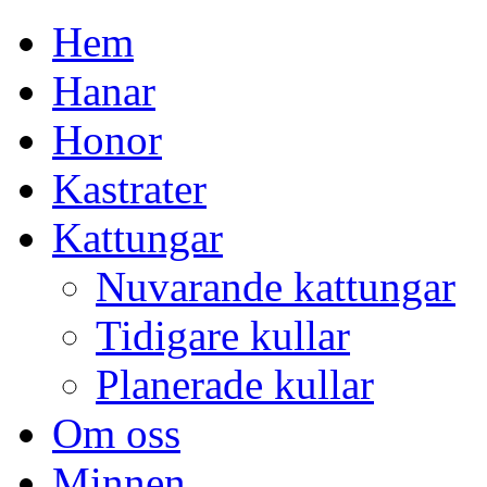
H
em
H
anar
H
onor
K
astrater
K
attungar
Nuvarande kattungar
Tidigare kullar
Planerade kullar
O
m oss
M
innen